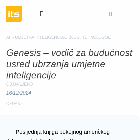
BUDUĆNOST POSLOVA
PREPORUČENE PUBLIKACIJE
AI – UMJETNA INTELIGENCIJA
,
BLOG
,
TEHNOLOGIJE
Genesis – vodič za budućnost
usred ubrzanja umjetne
inteligencije
OBJAVLJENO
16/12/2024
OZNAKE
Posljednja knjiga pokojnog američkog