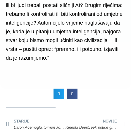
ili bi ljudi trebali postati sličniji AI? Drugim riječima:
trebamo li kontrolirati ili biti kontrolirani od umjetne
inteligencije? Autori cijelo vrijeme naglašavaju da
je, kada je u pitanju umjetna inteligencija, najgora
stvar koju bismo mogli učiniti kao civilizacija – ili
vrsta – pustiti oprez: “prerano, ili potpuno, izjaviti
da je razumijemo.”
STARIJE
NOVIJE
Daron Acemoglu, Simon Johnson i James A. Robinson dobitnici nagrade Sveriges Riksbank za ekonomske znanosti
Kineski DeepSeek potiče globalnu rasprodaju dionica povezanih s umjetnom inteligencijom