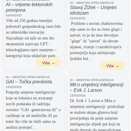
AI – UMJETNA INTELIGENCIJA
AI – vrijeme tektonskih
Slavoj Žižek – Umjetni
promjena
idiotizam
04/04/2023
02/04/2023
Više od 250 godina temeljni
Problem s novim chatbotovima
pokretači gospodarskog rasta bile
nije samo to što su često glupi i
su tehnološke inovacije.
naivni; to je da nisu dovoljno
Najvažnije od njih su ono što
"glupi" ili "naivni" da uhvate
ekonomisti nazivaju GPT -
nijanse, ironije i razotkrivajuća
tehnologijama opće namjene—
proturječja koja sačinjavaju
kategorija koja uključuje parn…
ljudsku kul…
Više →
Više →
AI – UMJETNA INTELIGENCIJA
AI – UMJETNA INTELIGENCIJA
GAI – Točka preokreta
Mit o umjetnoj inteligenciji
13/02/2023
– Erik J. Larson
Potpolje umjetne inteligencije
13/03/2022
koje se fokusira na stvaranje
Dr. Erik J. Larson u Mitu o
novih podataka ili sadržaja
umjetnoj inteligenciji pridružuje
zovemo “GAI -generativna AI” a
se malom skupu glasova koji
razlikuje se od analitičke AI po
prosvjeduju da polje umjetne
tome što više ne služi samo za
inteligencije slijedi put koji ne
analizu postojeć…
može dovesti do generalizirane