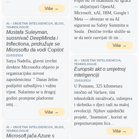
Popis od 16 istaknutih AI igrača
…
— uključujući OpenAI,
Više →
Microsoft, xAI, IBM, Google i
Meta — obvezao se na AI
AI – UMJETNA INTELIGENCIJA
,
BLOG
,
sigurnost na Safety Summitu u
TEHNOLOGIJE
Seulu. Dotične tvrtke složile su
Mustafa Suleyman,
suosnivač DeepMinda i
se da neće razvijati ili im…
Inflectiona, pridružuje se
Više →
Microsoftu da vodi Copilot
22/03/2024
Satya Nadella, glavni izvršni
AI – UMJETNA INTELIGENCIJA
,
TEHNOLOGIJE
direktor Microsofta objavio je
Europski akt o umjetnoj
organizacijsku novost
inteligenciji
zaposlenicima: " Danas želim
15/03/2024
podijeliti uzbudljivu i važnu
U Poznanu, 325 kilometara
vijest. Nalazimo se u drugoj
istočno od Varšave, tim
godini promjene platforme
tehnoloških istraživača, inženjera
umj…
i skrbnika o djeci radi na maloj
revoluciji. Njihov zajednički
Više →
projekt, ‘Insension’, koristi se
prepoznavanjem lica…
AI – UMJETNA INTELIGENCIJA
,
BLOG
,
Više →
TEHNOLOGIJE
Microsoft jača Azure s