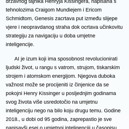
državnog tajnika Henryja Kissingera, napisana s
tehnolozima Craigom Mundiejem i Ericom
Schmidtom, Genesis zacrtava put između slijepe
vjere i neopravdanog straha dok ocrtava učinkovitu
strategiju za navigaciju u doba umjetne
inteligencije.
AI je izum koji ima sposobnost revolucionirati
ljudski život, u rangu s vatrom, strujom, tiskarskim
strojem i atomskom energijom. Njegova duboka
važnost može se procijeniti iz činjenice da se
pokojni Henry Kissinger u posljednjim godinama
svog života više usredotočio na umjetnu
inteligenciju nego na bilo koju drugu temu. Godine
2018., u dobi od 95 godina, zaprepastio je sve
napisavši esej o umjetnoj inteligenciji u časopisu