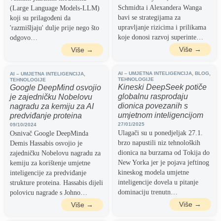
Schmidta i Alexandera Wanga
(Large Language Models-LLM)
bavi se strategijama za
koji su prilagođeni da
upravljanje rizicima i prilikama
'razmišljaju' dulje prije nego što
koje donosi razvoj superinte…
odgovo…
Više →
Više →
AI – UMJETNA INTELIGENCIJA
,
BLOG
,
AI – UMJETNA INTELIGENCIJA
,
TEHNOLOGIJE
TEHNOLOGIJE
Kineski DeepSeek potiče
Google DeepMind osvojio
globalnu rasprodaju
je zajedničku Nobelovu
dionica povezanih s
nagradu za kemiju za AI
umjetnom inteligencijom
predviđanje proteina
27/01/2025
09/10/2024
Ulagači su u ponedjeljak 27.1.
Osnivač Google DeepMinda
brzo napustili niz tehnoloških
Demis Hassabis osvojio je
dionica na burzama od Tokija do
zajedničku Nobelovu nagradu za
New Yorka jer je pojava jeftinog
kemiju za korištenje umjetne
kineskog modela umjetne
inteligencije za predviđanje
inteligencije dovela u pitanje
strukture proteina. Hassabis dijeli
dominaciju trenutn…
polovicu nagrade s Johno…
Više →
Više →