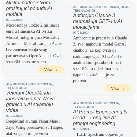
Mistral partnerstvom,
AI – UMJETNA INTELIGENCIJA
,
BLOG
,
proširujući ponudu AI
TEHNOLOGIJE
modela
Anthropic Claude 3
07/03/2024
nadmašuje GPT-4 u AI
Microsoft je uložio 2 milijarde
inovacijama
eura u francusku AI tvrtku
07/03/2024
Mistral, integrirajući Mistralov
Anthropic je predstavio Claude
AI model Mistral Large u Azure
3, svoj najnoviji model GenAI
bez zanemarivanja svog
chatbota, za koji tvrdi da
partnerstva s OpenAI-jem. Ovaj
nadmašuje OpenAI GPT-4 u
strateški potez ne samo…
analitičkim sposobnostima i
specifičnim mjerilima. Ovaj
Više →
napredak značajan je za
pokreta…
AI – UMJETNA INTELIGENCIJA
,
Više →
TEHNOLOGIJE
Veterani DeepMinda
lansiraju Haiper: Nova
AI – UMJETNA INTELIGENCIJA
,
granica u AI stvaranju
TEHNOLOGIJE
videa
AI Prompt Engineering Is
07/03/2024
Dead – Long live AI
DeepMind alumni Yishu Miao i
prompt engineering
Ziyu Wang predstavili su Haiper,
07/03/2024
alat za generiranje videa
IEEE Spectrum objavio je