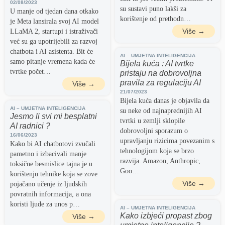
02/08/2023
su sustavi puno lakši za
U manje od tjedan dana otkako
korištenje od prethodn…
je Meta lansirala svoj AI model
Više →
LLaMA 2, startupi i istraživači
već su ga upotrijebili za razvoj
chatbota i AI asistenta. Bit će
AI – UMJETNA INTELIGENCIJA
samo pitanje vremena kada će
Bijela kuća : AI tvrtke
tvrtke počet…
pristaju na dobrovoljna
pravila za regulaciju AI
Više →
21/07/2023
Bijela kuća danas je objavila da
AI – UMJETNA INTELIGENCIJA
su neke od najnaprednijih AI
Jesmo li svi mi besplatni
tvrtki u zemlji sklopile
AI radnici ?
dobrovoljni sporazum o
16/06/2023
upravljanju rizicima povezanim s
Kako bi AI chatbotovi zvučali
tehnologijom koja se brzo
pametno i izbacivali manje
razvija. Amazon, Anthropic,
toksične besmislice tajna je u
Goo…
korištenju tehnike koja se zove
Više →
pojačano učenje iz ljudskih
povratnih informacija, a ona
koristi ljude za unos p…
AI – UMJETNA INTELIGENCIJA
Kako izbjeći propast zbog
Više →