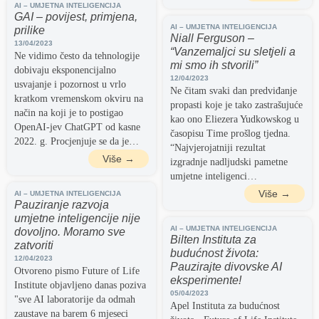
AI – UMJETNA INTELIGENCIJA
GAI – povijest, primjena,
AI – UMJETNA INTELIGENCIJA
prilike
Niall Ferguson –
13/04/2023
“Vanzemaljci su sletjeli a
Ne vidimo često da tehnologije
mi smo ih stvorili”
dobivaju eksponencijalno
12/04/2023
usvajanje i pozornost u vrlo
Ne čitam svaki dan predviđanje
kratkom vremenskom okviru na
propasti koje je tako zastrašujuće
način na koji je to postigao
kao ono Eliezera Yudkowskog u
OpenAI-jev ChatGPT od kasne
časopisu Time prošlog tjedna.
2022. g. Procjenjuje se da je…
“Najvjerojatniji rezultat
Više →
izgradnje nadljudski pametne
umjetne inteligenci…
Više →
AI – UMJETNA INTELIGENCIJA
Pauziranje razvoja
umjetne inteligencije nije
AI – UMJETNA INTELIGENCIJA
dovoljno. Moramo sve
Bilten Instituta za
zatvoriti
budućnost života:
12/04/2023
Pauzirajte divovske AI
Otvoreno pismo Future of Life
eksperimente!
Institute objavljeno danas poziva
05/04/2023
"sve AI laboratorije da odmah
Apel Instituta za budućnost
zaustave na barem 6 mjeseci