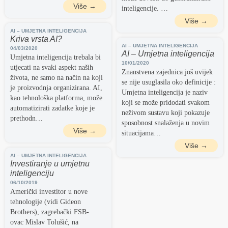
Više →
inteligencije. …
Više →
AI – UMJETNA INTELIGENCIJA
Kriva vrsta AI?
AI – UMJETNA INTELIGENCIJA
04/03/2020
AI – Umjetna inteligencija
Umjetna inteligencija trebala bi
10/01/2020
utjecati na svaki aspekt naših
Znanstvena zajednica još uvijek
života, ne samo na način na koji
se nije usuglasila oko definicije :
je proizvodnja organizirana. AI,
Umjetna inteligencija je naziv
kao tehnološka platforma, može
koji se može pridodati svakom
automatizirati zadatke koje je
neživom sustavu koji pokazuje
prethodn…
sposobnost snalaženja u novim
Više →
situacijama…
Više →
AI – UMJETNA INTELIGENCIJA
Investiranje u umjetnu
inteligenciju
06/10/2019
Američki investitor u nove
tehnologije (vidi Gideon
Brothers), zagrebački FSB-
ovac Mislav Tolušić, na