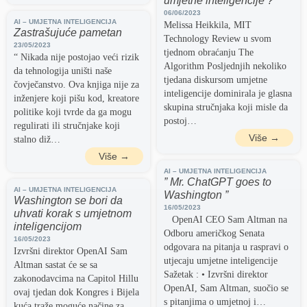
umjetne inteligencije ?
06/06/2023
AI – UMJETNA INTELIGENCIJA
Melissa Heikkila, MIT
Zastrašujuće pametan
Technology Review u svom
23/05/2023
tjednom obraćanju The
“ Nikada nije postojao veći rizik
Algorithm Posljednjih nekoliko
da tehnologija uništi naše
tjedana diskursom umjetne
čovječanstvo. Ova knjiga nije za
inteligencije dominirala je glasna
inženjere koji pišu kod, kreatore
skupina stručnjaka koji misle da
politike koji tvrde da ga mogu
postoj…
regulirati ili stručnjake koji
Više →
stalno diž…
Više →
AI – UMJETNA INTELIGENCIJA
” Mr. ChatGPT goes to
AI – UMJETNA INTELIGENCIJA
Washington ”
Washington se bori da
16/05/2023
uhvati korak s umjetnom
OpenAI CEO Sam Altman na
inteligencijom
Odboru američkog Senata
16/05/2023
odgovara na pitanja u raspravi o
Izvršni direktor OpenAI Sam
utjecaju umjetne inteligencije
Altman sastat će se sa
Sažetak : • Izvršni direktor
zakonodavcima na Capitol Hillu
OpenAI, Sam Altman, suočio se
ovaj tjedan dok Kongres i Bijela
s pitanjima o umjetnoj i…
kuća traže moguće načine za