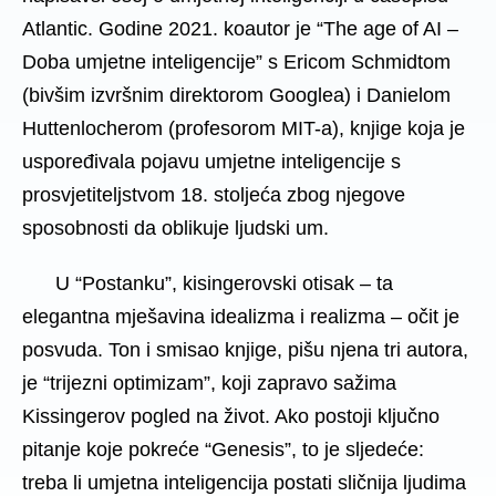
Atlantic. Godine 2021. koautor je “The age of AI –
Doba umjetne inteligencije” s Ericom Schmidtom
(bivšim izvršnim direktorom Googlea) i Danielom
Huttenlocherom (profesorom MIT-a), knjige koja je
uspoređivala pojavu umjetne inteligencije s
prosvjetiteljstvom 18. stoljeća zbog njegove
sposobnosti da oblikuje ljudski um.
U “Postanku”, kisingerovski otisak – ta
elegantna mješavina idealizma i realizma – očit je
posvuda. Ton i smisao knjige, pišu njena tri autora,
je “trijezni optimizam”, koji zapravo sažima
Kissingerov pogled na život. Ako postoji ključno
pitanje koje pokreće “Genesis”, to je sljedeće:
treba li umjetna inteligencija postati sličnija ljudima