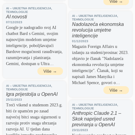
Više →
AI – UMJETNA INTELIGENCIJA
,
TEHNOLOGIJE
AI novosti
AI – UMJETNA INTELIGENCIJA
,
TEHNOLOGIJE
07/12/2023
Nadolazeća ekonomska
Google je nadogradio svoj AI
revolucija umjetne
chatbot Bard s Gemini, svojim
inteligencije
najnovijim modelom umjetne
01/12/2023
inteligencije, poboljšavajući
Magazin Foreign Affairs u
Bardove mogućnosti rasuđivanja,
izdanju za studeni/prosinac 2023.
razumijevanja i planiranja.
objavio je članak "Nadolazeća
Gemini, dostupan u Ultra…
ekonomska revolucija umjetne
inteligencije". Članak, koji su
Više →
napisali James Manyika i
Michael Spence, govori o…
AI – UMJETNA INTELIGENCIJA
,
TEHNOLOGIJE
Više →
Igra prijestolja u OpenAI
25/11/2023
Treći vikend u studenom 2023.g.
AI – UMJETNA INTELIGENCIJA
,
TEHNOLOGIJE
biti će upamćen po zasad
Anthropic Claude 2.1 –
najvećoj bitci snaga sigurnosti u
Skok naprijed usred
razvoju protiv snaga ubrzanja
previranja u OpenAI
razvoja AI. U tjedan dana
23/11/2023