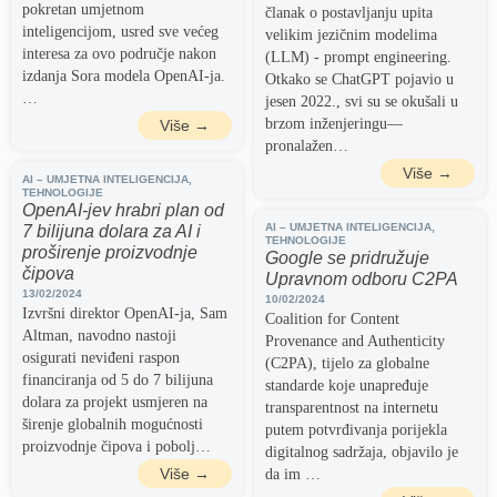
pokretan umjetnom
članak o postavljanju upita
inteligencijom, usred sve većeg
velikim jezičnim modelima
interesa za ovo područje nakon
(LLM) - prompt engineering.
izdanja Sora modela OpenAI-ja.
Otkako se ChatGPT pojavio u
…
jesen 2022., svi su se okušali u
brzom inženjeringu—
Više →
pronalažen…
Više →
AI – UMJETNA INTELIGENCIJA
,
TEHNOLOGIJE
OpenAI-jev hrabri plan od
AI – UMJETNA INTELIGENCIJA
,
7 bilijuna dolara za AI i
TEHNOLOGIJE
proširenje proizvodnje
Google se pridružuje
čipova
Upravnom odboru C2PA
13/02/2024
10/02/2024
Izvršni direktor OpenAI-ja, Sam
Coalition for Content
Altman, navodno nastoji
Provenance and Authenticity
osigurati neviđeni raspon
(C2PA), tijelo za globalne
financiranja od 5 do 7 bilijuna
standarde koje unapređuje
dolara za projekt usmjeren na
transparentnost na internetu
širenje globalnih mogućnosti
putem potvrđivanja porijekla
proizvodnje čipova i pobolj…
digitalnog sadržaja, objavilo je
Više →
da im …