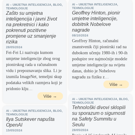
AI – UMJETNA INTELIGENCIJA
,
AI – UMJETNA INTELIGENCIJA
,
BLOG
,
TEHNOLOGIJE
TEHNOLOGIJE
Geoffrey Hinton, pionir
Zašto su umjetna
umjetne inteligencije,
inteligencija i javni život
dobitnik Nobelove
na prekretnici i kako
nagrade
pokrenuti pozitivne
promjene uz smanjenje
08/10/2024
Geoffrey Hinton, računalni
rizika
znanstvenik čiji pionirski rad na
28/05/2024
Fei-Fei Li nazivaju kumom
dubokom učenju 1980-ih i 90-ih
umjetne inteligencije zbog svog
podupire sve najmoćnije modele
pionirskog rada u računalnom
umjetne inteligencije na svijetu
vidu i prepoznavanju slika. Li je
danas, dobio je Nobelovu
izumila ImageNet, temeljni skup
nagradu za fiziku z…
podataka velikih razmjera koji je
Više →
pridonio klju…
Više →
AI – UMJETNA INTELIGENCIJA
,
BLOG
,
TEHNOLOGIJE
Tehnološki divovi sklopili
AI – UMJETNA INTELIGENCIJA
,
BLOG
,
su sporazum o sigurnosti
TEHNOLOGIJE
na Safety Summitu u
Ilya Sutskever napušta
Seulu
OpenAI
28/05/2024
15/05/2024