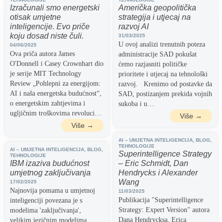
Izračunali smo energetski
Američka geopolitička
otisak umjetne
strategija i utjecaj na
inteligencije. Evo priče
razvoj AI
koju dosad niste čuli.
31/03/2025
U ovoj analizi trenutnih poteza
04/06/2025
Ova priča autora James
administracije SAD pokušat
O'Donnell i Casey Crownhart dio
ćemo razjasniti političke
je serije MIT Technology
prioritete i utjecaj na tehnološki
Review „Pohlepni za energijom:
razvoj. Krenimo od postavke da
AI i naša energetska budućnost“,
SAD, postizanjem prekida vojnih
o energetskim zahtjevima i
sukoba i u…
ugljičnim troškovima revoluci…
Više →
Više →
AI – UMJETNA INTELIGENCIJA
,
BLOG
,
TEHNOLOGIJE
AI – UMJETNA INTELIGENCIJA
,
BLOG
,
Superintelligence Strategy
TEHNOLOGIJE
IBM izaziva budućnost
– Eric Schmidt, Dan
umjetnog zaključivanja
Hendrycks i Alexander
Wang
17/02/2025
Najnovija pomama u umjetnoj
11/03/2025
Publikacija "Superintelligence
inteligenciji povezana je s
Strategy: Expert Version" autora
modelima 'zaključivanja',
Dana Hendrycksa, Erica
velikim jezičnim modelima