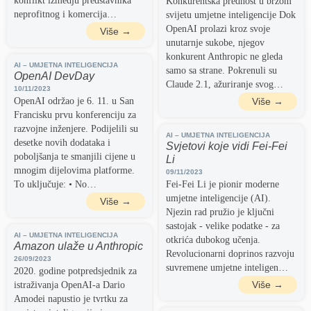
konflikt izmedju predstavnika
Konkurentska prednost u brzom
neprofitnog i komercija…
svijetu umjetne inteligencije Dok
OpenAI prolazi kroz svoje
Više →
unutarnje sukobe, njegov
konkurent Anthropic ne gleda
AI – UMJETNA INTELIGENCIJA
samo sa strane. Pokrenuli su
OpenAI DevDay
Claude 2.1, ažuriranje svog…
10/11/2023
OpenAI održao je 6. 11. u San
Više →
Francisku prvu konferenciju za
razvojne inženjere. Podijelili su
AI – UMJETNA INTELIGENCIJA
desetke novih dodataka i
Svjetovi koje vidi Fei-Fei
poboljšanja te smanjili cijene u
Li
mnogim dijelovima platforme.
09/11/2023
To uključuje: • No…
Fei-Fei Li je pionir moderne
umjetne inteligencije (AI).
Više →
Njezin rad pružio je ključni
sastojak - velike podatke - za
AI – UMJETNA INTELIGENCIJA
otkrića dubokog učenja.
Amazon ulaže u Anthropic
Revolucionarni doprinos razvoju
26/09/2023
suvremene umjetne inteligen…
2020. godine potpredsjednik za
Više →
istraživanja OpenAI-a Dario
Amodei napustio je tvrtku za