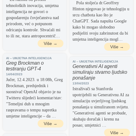
Pola stoljeća dr.Geoffrey
tehnoloških inovacija, umjetna
Hinton njegovao je tehnologiju u
inteligencija ne govori o
srcu chatbota kao što je
gospodarenju čovječanstva nad
ChatGPT. Sada napušta Google
prirodom, već o potpunom
kako bi mogao slobodno
odricanju kontrole. Shvaćali mi
podijeliti svoju zabrinutost da bi
to ili ne, stara antropocentrič…
umjetna inteligencija mogl…
Više →
Više →
AI – UMJETNA INTELIGENCIJA
AI – UMJETNA INTELIGENCIJA
Greg Brockman o
Generativni AI agenti
testiranju GPT-4
simuliraju stvarno ljudsko
14/04/2023
ponašanje
Jučer, 12.4.2023. u 18:08h, Greg
13/04/2023
Brockman, predsjednik i
Istraživači sa Stanforda
suosnivač OpenAI objavio je na
upotrijebili su Generativnu AI za
Twitteru slijedeći komentar/stav:
simulaciju uvjerljivog ljudskog
"Temeljni duh u mnogim
ponašanja u simuliranom svijetu.
raspravama o tempu napretka
"Generativni agenti se probude,
umjetne inteligencije – da …
skuhaju doručak i krenu na
Više →
posao; umjetnici …
Više →