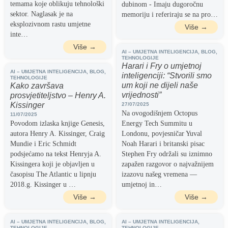
temama koje oblikuju tehnološki
dubinom - Imaju dugoročnu
sektor. Naglasak je na
memoriju i referiraju se na pro…
eksplozivnom rastu umjetne
Više →
inte…
Više →
AI – UMJETNA INTELIGENCIJA
,
BLOG
,
TEHNOLOGIJE
Harari i Fry o umjetnoj
AI – UMJETNA INTELIGENCIJA
,
BLOG
,
inteligenciji: “Stvorili smo
TEHNOLOGIJE
um koji ne dijeli naše
Kako završava
vrijednosti”
prosvjetiteljstvo – Henry A.
Kissinger
27/07/2025
Na ovogodišnjem Octopus
11/07/2025
Povodom izlaska knjige Genesis,
Energy Tech Summitu u
autora Henry A. Kissinger, Craig
Londonu, povjesničar Yuval
Mundie i Eric Schmidt
Noah Harari i britanski pisac
podsjećamo na tekst Henryja A.
Stephen Fry održali su iznimno
Kissingera koji je objavljen u
zapažen razgovor o najvažnijem
časopisu The Atlantic u lipnju
izazovu našeg vremena —
2018.g. Kissinger u …
umjetnoj in…
Više →
Više →
AI – UMJETNA INTELIGENCIJA
,
BLOG
,
AI – UMJETNA INTELIGENCIJA
,
TEHNOLOGIJE
TEHNOLOGIJE