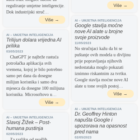
Više →
reguliranje umjetne inteligencije.
Dok industrijski struč…
Više →
AI – UMJETNA INTELIGENCIJA
Google stavlja moćne
nove AI alate u brojne
AI – UMJETNA INTELIGENCIJA
svoje proizvode
Trilijun dolara vrijedna AI
11/05/2023
prilika
No stručnjaci kažu da bi se
03/05/2023
puštanje ovih modela u divljinu
ChatGPT je najbrže rastuća
prije popravljanja njihovih
potrošačka aplikacija svih
nedostataka moglo pokazati
vremena, kojoj je bilo potrebno
iznimno riskantnim za tvrtku.
samo pet dana da dosegne
Google stavlja moćne nove AI
milijun korisnika i samo dva
alate u tone svojih postoj…
mjeseca da dosegne 100 milijuna
Više →
korisnika. Microsoftovo u…
Više →
AI – UMJETNA INTELIGENCIJA
Dr. Geoffrey Hinton
AI – UMJETNA INTELIGENCIJA
napušta Google i
Slavoj Žižek – Post-
upozorava na opasnost
humana pustinja
pred nama
02/05/2023
02/05/2023
Za razliku od prošlih