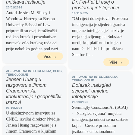
uništava institucije
Dr. Fei-Fei Li esej o
prostornoj inteligenciji
20/01/2026
Autori Jessica M. Silbey i
14/11/2025
''Od riječi do svjetova: Prostorna
Woodrow Hartzog sa Boston
inteligencija je sljedeća granica
University School of Law
umjetne inteligencije" naziv je
pripremili su ovaj istraživački
eseja objavljenog na Substack
rad kao kratak i provokativan
medijskoj platformi u kojem
nastavak vrlo kratkog rada od
nam Dr. Fei-Fei Li približava
prije nekoliko godina pod nazi…
Stanford's …
Više →
Više →
AI – UMJETNA INTELIGENCIJA
,
BLOG
,
TEHNOLOGIJE
AI – UMJETNA INTELIGENCIJA
,
Jensen Huang u
TEHNOLOGIJE
razgovoru s Jimom
Dolazak „naizgled
Cramerom: AI,
svjesne“ umjetne
konkurencija i geopolitički
inteligencije
izazovi
26/09/2025
Seemingly Conscious AI (SCAI)
08/10/2025
U ekskluzivnom intervjuu za
- "Naizgled svjesna" umjetna
CNBC, izvršni direktor Nvidije
inteligencija odnosi se na sustave
Jensen Huang razgovarao je s
koji : - Govore prirodnim
Jimom Cramerom o ključnim
jezikom s emocionalnom