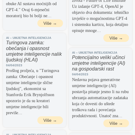
života - Future of Life Institute
obuke AI sustava moćnijih od
Uz izdanje GPT-4, OpenAI je
GPT-4." Ovaj 6-mjesečni
objavio dva dokumenta: tehničko
moratorij bio bi bolji ne…
izvješće o mogućnostima GPT-4
Više →
i sistemsku karticu, koja detaljno
opisuje mnoge…
Više →
AI – UMJETNA INTELIGENCIJA
Turingova zamka:
obećanja i opasnost
AI – UMJETNA INTELIGENCIJA
umjetne inteligencije nalik
Potencijalno veliki učinci
ljudskoj (HLAI)
umjetne inteligencije (AI)
04/04/2023
na gospodarski rast
Prošlog proljeća, u "Turingova
04/04/2023
zamka: Obećanje i opasnost
Nedavna pojava generativne
umjetne inteligencije slične
umjetne inteligencije (AI)
ljudskoj", ekonomist sa
postavlja pitanje jesmo li na rubu
Stanforda Erik Brynjolfsson
ubrzanja automatizacije zadataka
upozorio je da su kreatori
koja će dovesti do uštede
umjetne inteligencije bili
troškova rada i povećanja
previše…
produktivnosti. Unatoč zna…
Više →
Više →
AI – UMJETNA INTELIGENCIJA