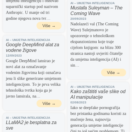
umjetnu inteligenciju i osnovao
AI – UMJETNA INTELIGENCIJA
suparnički startup pod nazivom
Mustafa Suleyman – The
Anthropic. U manje od tri
Coming Wave
godine njegova nova tvr…
20/09/2023
Nadolazeći val (The Coming
Više →
Wave) Sulejmanovo je
upozorenje o tehnološkom
AI – UMJETNA INTELIGENCIJA
ekspanzionizmu koje traje
Google DeepMind alat za
cijelom knjigom: na blizu 300
vodene žigove
stranica nastoji uvjeriti čitatelje
12/09/2023
da umjetna inteligencija (AI) i
Google DeepMind lansirao je
sin…
novi alat za označavanje
Više →
vodenim žigovima koji označava
jesu li slike generirane umjetnom
inteligencijom. To je prva velika
AI – UMJETNA INTELIGENCIJA
tehnološka tvrtka koja ga je
Kako zaštititi vaše slike od
javno lansirala, na…
AI manipulacije
02/08/2023
Više →
Iako se deepfake pornografija
bez pristanka godinama koristi za
AI – UMJETNA INTELIGENCIJA
mučenje žena, najnovija
LLaMA2 je besplatna za
generacija umjetne inteligencije
sve
čini to još većim problemom. Ti