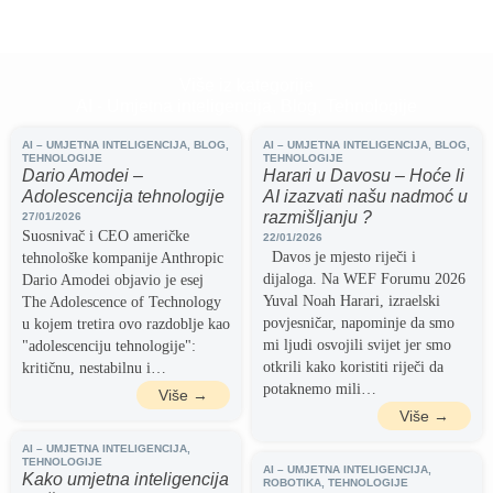
Više iz kategorije
AI - Umjetna inteligencija
,
Blog
,
Tehnologije
AI – UMJETNA INTELIGENCIJA
,
BLOG
,
AI – UMJETNA INTELIGENCIJA
,
BLOG
,
TEHNOLOGIJE
TEHNOLOGIJE
Dario Amodei –
Harari u Davosu – Hoće li
Adolescencija tehnologije
AI izazvati našu nadmoć u
razmišljanju ?
27/01/2026
Suosnivač i CEO američke
22/01/2026
Davos je mjesto riječi i
tehnološke kompanije Anthropic
dijaloga. Na WEF Forumu 2026
Dario Amodei objavio je esej
Yuval Noah Harari, izraelski
The Adolescence of Technology
povjesničar, napominje da smo
u kojem tretira ovo razdoblje kao
mi ljudi osvojili svijet jer smo
"adolescenciju tehnologije":
otkrili kako koristiti riječi da
kritičnu, nestabilnu i…
potaknemo mili…
Više →
Više →
AI – UMJETNA INTELIGENCIJA
,
TEHNOLOGIJE
AI – UMJETNA INTELIGENCIJA
,
Kako umjetna inteligencija
ROBOTIKA
,
TEHNOLOGIJE