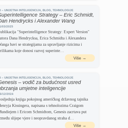
I – UMJETNA INTELIGENCIJA
,
BLOG
,
TEHNOLOGIJE
Superintelligence Strategy – Eric Schmidt,
Dan Hendrycks i Alexander Wang
1/03/2025
ublikacija "Superintelligence Strategy: Expert Version"
utora Dana Hendrycksa, Erica Schmidta i Alexandera
anga bavi se strategijama za upravljanje rizicima i
rilikama koje donosi razvoj superinte…
Više →
I – UMJETNA INTELIGENCIJA
,
BLOG
,
TEHNOLOGIJE
Genesis – vodič za budućnost usred
ubrzanja umjetne inteligencije
6/12/2024
osljednja knjiga pokojnog američkog državnog tajnika
enryja Kissingera, napisana s tehnolozima Craigom
undiejem i Ericom Schmidtom, Genesis zacrtava put
zmeđu slijepe vjere i neopravdanog straha d…
Više →