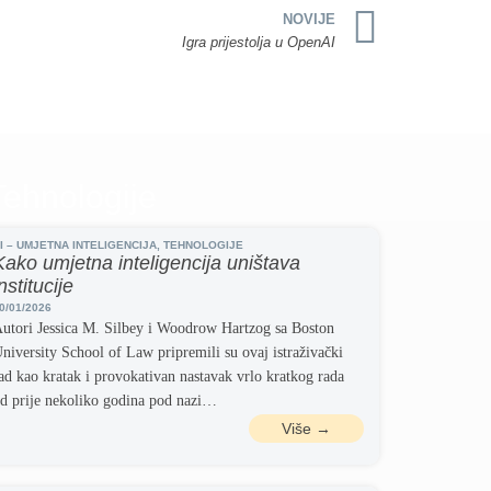
NOVIJE
Igra prijestolja u OpenAI
Tehnologije
I – UMJETNA INTELIGENCIJA
,
TEHNOLOGIJE
Kako umjetna inteligencija uništava
institucije
0/01/2026
utori Jessica M. Silbey i Woodrow Hartzog sa Boston
niversity School of Law pripremili su ovaj istraživački
ad kao kratak i provokativan nastavak vrlo kratkog rada
d prije nekoliko godina pod nazi…
Više →