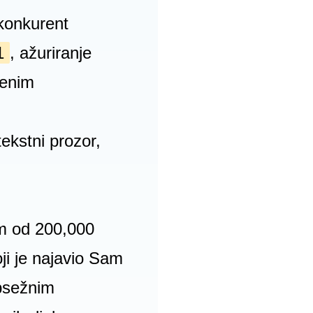
konkurent
1
, ažuriranje
ženim
tekstni prozor,
om od 200,000
ji je najavio Sam
psežnim