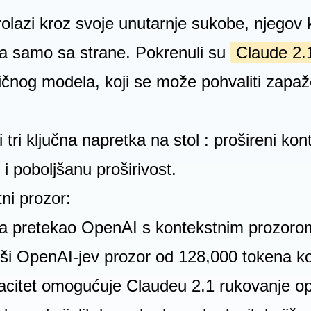
lazi kroz svoje unutarnje sukobe, njegov 
da samo sa strane. Pokrenuli su
Claude 2.
ičnog modela, koji se može pohvaliti zapa
tri ključna napretka na stol : prošireni kon
i poboljšanu proširivost.
ni prozor:
ada pretekao OpenAI s kontekstnim prozor
ši OpenAI-jev prozor od 128,000 tokena ko
acitet omogućuje Claudeu 2.1 rukovanje o