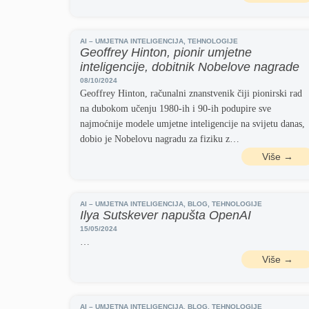
AI – UMJETNA INTELIGENCIJA
,
TEHNOLOGIJE
Geoffrey Hinton, pionir umjetne
inteligencije, dobitnik Nobelove nagrade
08/10/2024
Geoffrey Hinton, računalni znanstvenik čiji pionirski rad
na dubokom učenju 1980-ih i 90-ih podupire sve
najmoćnije modele umjetne inteligencije na svijetu danas,
dobio je Nobelovu nagradu za fiziku z…
Više →
AI – UMJETNA INTELIGENCIJA
,
BLOG
,
TEHNOLOGIJE
Ilya Sutskever napušta OpenAI
15/05/2024
…
Više →
AI – UMJETNA INTELIGENCIJA
,
BLOG
,
TEHNOLOGIJE