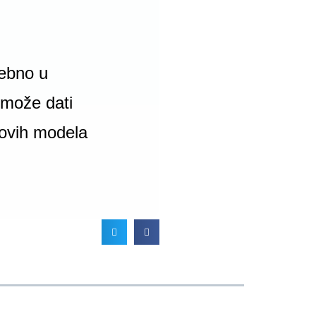
sebno u
 može dati
u ovih modela