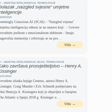
I – UMJETNA INTELIGENCIJA
,
TEHNOLOGIJE
Dolazak „naizgled svjesne“ umjetne
inteligencije
6/09/2025
eemingly Conscious AI (SCAI) - "Naizgled svjesna"
mjetna inteligencija odnosi se na sustave koji : - Govore
rirodnim jezikom s emocionalnom dubinom - Imaju
ugoročnu memoriju i referiraju se na pro…
Više →
I – UMJETNA INTELIGENCIJA
,
BLOG
,
TEHNOLOGIJE
Kako završava prosvjetiteljstvo – Henry A.
Kissinger
1/07/2025
ovodom izlaska knjige Genesis, autora Henry A.
issinger, Craig Mundie i Eric Schmidt podsjećamo na
ekst Henryja A. Kissingera koji je objavljen u časopisu
he Atlantic u lipnju 2018.g. Kissinger u …
Više →