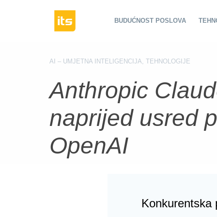
BUDUĆNOST POSLOVA
TEHN
AI – UMJETNA INTELIGENCIJA
,
TEHNOLOGIJE
Anthropic Claud
naprijed usred p
OpenAI
Konkurentska p