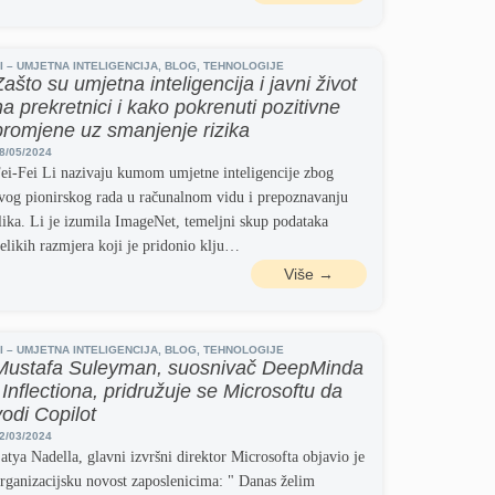
I – UMJETNA INTELIGENCIJA
,
BLOG
,
TEHNOLOGIJE
Zašto su umjetna inteligencija i javni život
na prekretnici i kako pokrenuti pozitivne
promjene uz smanjenje rizika
8/05/2024
ei-Fei Li nazivaju kumom umjetne inteligencije zbog
vog pionirskog rada u računalnom vidu i prepoznavanju
lika. Li je izumila ImageNet, temeljni skup podataka
elikih razmjera koji je pridonio klju…
Više →
I – UMJETNA INTELIGENCIJA
,
BLOG
,
TEHNOLOGIJE
Mustafa Suleyman, suosnivač DeepMinda
i Inflectiona, pridružuje se Microsoftu da
vodi Copilot
2/03/2024
atya Nadella, glavni izvršni direktor Microsofta objavio je
rganizacijsku novost zaposlenicima: " Danas želim