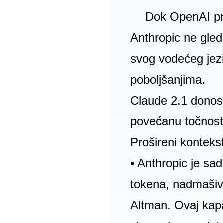
Dok OpenAI pro
Anthropic ne gle
svog vodećeg jez
poboljšanjima.
Claude 2.1 donosi 
povećanu točnost 
Prošireni kontekst
• Anthropic je s
tokena, nadmašiv
Altman. Ovaj kap