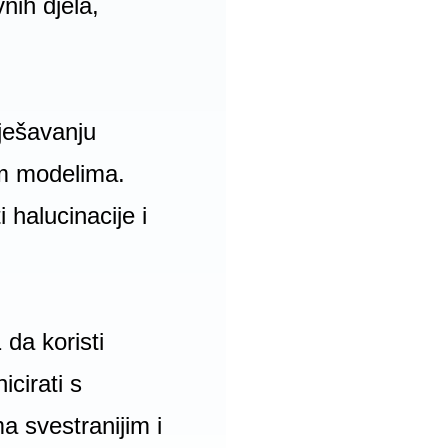
nih djela,
rješavanju
nim modelima.
 halucinacije i
 da koristi
cirati s
a svestranijim i