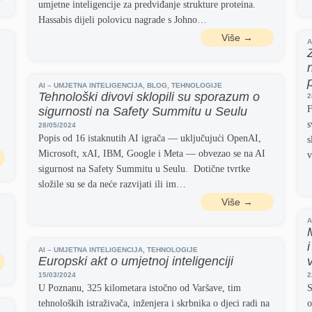
umjetne inteligencije za predviđanje strukture proteina.
Hassabis dijeli polovicu nagrade s Johno…
Više →
A
AI – UMJETNA INTELIGENCIJA
,
BLOG
,
TEHNOLOGIJE
Tehnološki divovi sklopili su sporazum o
2
F
sigurnosti na Safety Summitu u Seulu
s
28/05/2024
Popis od 16 istaknutih AI igrača — uključujući OpenAI,
s
Microsoft, xAI, IBM, Google i Meta — obvezao se na AI
v
sigurnost na Safety Summitu u Seulu. Dotične tvrtke
složile su se da neće razvijati ili im…
Više →
A
AI – UMJETNA INTELIGENCIJA
,
TEHNOLOGIJE
Europski akt o umjetnoj inteligenciji
15/03/2024
2
U Poznanu, 325 kilometara istočno od Varšave, tim
S
tehnoloških istraživača, inženjera i skrbnika o djeci radi na
o