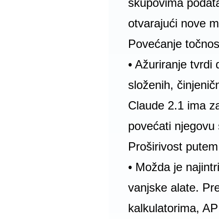
skupovima podatak
otvarajući nove 
Povećanje točnost
• Ažuriranje tvrd
složenih, činjenič
Claude 2.1 ima za 
povećati njegovu 
Proširivost putem
• Možda je najint
vanjske alate. Pr
kalkulatorima, API