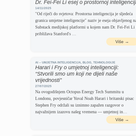
Dr. Fei-Fei Li esej o prostornoj inteligencij
14/11/2025
''Od riječi do svjetova: Prostorna inteligencija je sljedeća
granica umjetne inteligencije" naziv je eseja objavljenog n
Substack medijskoj platformi u kojem nam Dr. Fei-Fei Li
približava Stanford's …
Više →
AI – UMJETNA INTELIGENCIJA
,
BLOG
,
TEHNOLOGIJE
Harari i Fry o umjetnoj inteligenciji:
“Stvorili smo um koji ne dijeli naše
vrijednosti”
27/07/2025
Na ovogodišnjem Octopus Energy Tech Summitu u
Londonu, povjesničar Yuval Noah Harari i britanski pisac
Stephen Fry održali su iznimno zapažen razgovor o
najvažnijem izazovu našeg vremena — umjetnoj in…
Više →