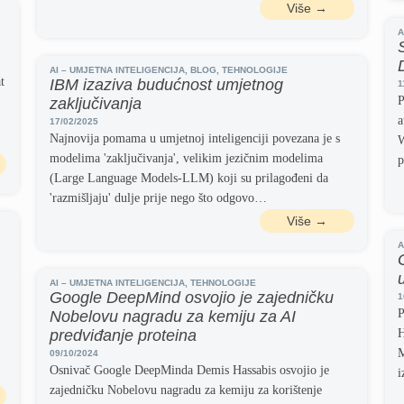
Više →
A
AI – UMJETNA INTELIGENCIJA
,
BLOG
,
TEHNOLOGIJE
t
IBM izaziva budućnost umjetnog
1
P
zaključivanja
a
17/02/2025
Najnovija pomama u umjetnoj inteligenciji povezana je s
W
modelima 'zaključivanja', velikim jezičnim modelima
p
(Large Language Models-LLM) koji su prilagođeni da
'razmišljaju' dulje prije nego što odgovo…
Više →
A
AI – UMJETNA INTELIGENCIJA
,
TEHNOLOGIJE
Google DeepMind osvojio je zajedničku
1
P
Nobelovu nagradu za kemiju za AI
predviđanje proteina
H
M
09/10/2024
Osnivač Google DeepMinda Demis Hassabis osvojio je
i
zajedničku Nobelovu nagradu za kemiju za korištenje