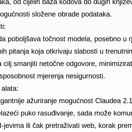
a, od cijelih baza kodova do dugih književ
mogućnosti složene obrade podataka.
i:
i da poboljšava točnost modela, posebno u 
nih pitanja koja otkrivaju slabosti u trenut
cilj smanjiti netočne odgovore, minimizirati
sposobnost mjerenja nesigurnosti.
 alata:
rigantnije ažuriranje mogućnost Claudea 2.1
elazeći puko rasuđivanje, sada može komuni
-jevima ili čak pretraživati web, korak prem