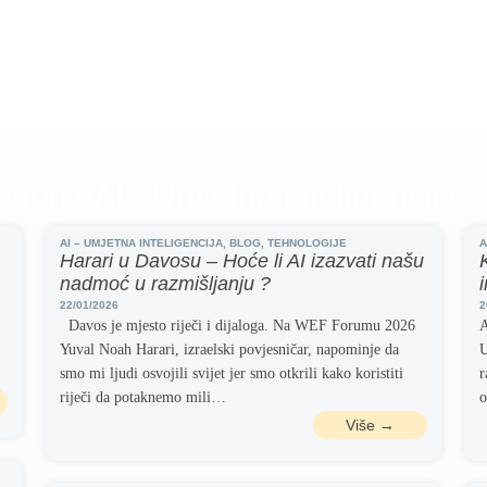
egorije
AI - Umjetna inteligencija
,
AI – UMJETNA INTELIGENCIJA
,
BLOG
,
TEHNOLOGIJE
A
Harari u Davosu – Hoće li AI izazvati našu
nadmoć u razmišljanju ?
22/01/2026
2
Davos je mjesto riječi i dijaloga. Na WEF Forumu 2026
A
Yuval Noah Harari, izraelski povjesničar, napominje da
U
smo mi ljudi osvojili svijet jer smo otkrili kako koristiti
r
riječi da potaknemo mili…
o
Više →