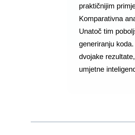
praktičnijim primj
Komparativna ana
Unatoč tim pobol
generiranju koda.
dvojake rezultate,
umjetne inteligenc