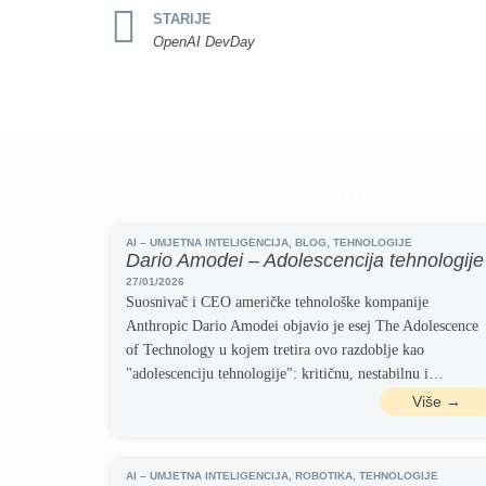
STARIJE
OpenAI DevDay
Više iz kat
AI – UMJETNA INTELIGENCIJA
,
BLOG
,
TEHNOLOGIJE
Dario Amodei – Adolescencija tehnologije
27/01/2026
Suosnivač i CEO američke tehnološke kompanije
Anthropic Dario Amodei objavio je esej The Adolescence
of Technology u kojem tretira ovo razdoblje kao
"adolescenciju tehnologije": kritičnu, nestabilnu i…
Više →
AI – UMJETNA INTELIGENCIJA
,
ROBOTIKA
,
TEHNOLOGIJE