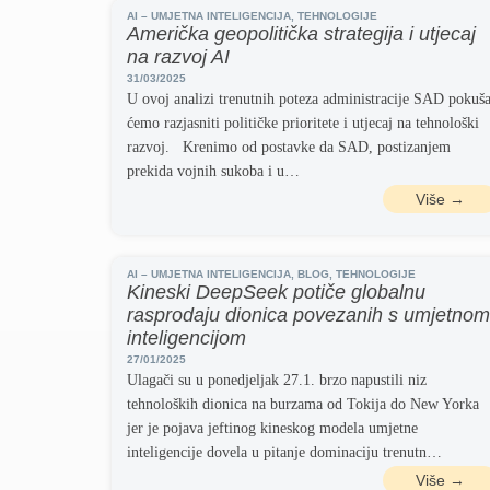
AI – UMJETNA INTELIGENCIJA
,
TEHNOLOGIJE
Američka geopolitička strategija i utjecaj
na razvoj AI
31/03/2025
U ovoj analizi trenutnih poteza administracije SAD pokuša
ćemo razjasniti političke prioritete i utjecaj na tehnološki
razvoj. Krenimo od postavke da SAD, postizanjem
prekida vojnih sukoba i u…
Više →
AI – UMJETNA INTELIGENCIJA
,
BLOG
,
TEHNOLOGIJE
Kineski DeepSeek potiče globalnu
rasprodaju dionica povezanih s umjetnom
inteligencijom
27/01/2025
Ulagači su u ponedjeljak 27.1. brzo napustili niz
tehnoloških dionica na burzama od Tokija do New Yorka
jer je pojava jeftinog kineskog modela umjetne
inteligencije dovela u pitanje dominaciju trenutn…
Više →