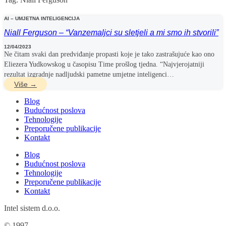
AI – UMJETNA INTELIGENCIJA
Niall Ferguson – “Vanzemaljci su sletjeli a mi smo ih stvorili”
12/04/2023
Ne čitam svaki dan predviđanje propasti koje je tako zastrašujuće kao ono
Eliezera Yudkowskog u časopisu Time prošlog tjedna. “Najvjerojatniji
rezultat izgradnje nadljudski pametne umjetne inteligenci…
Više →
Blog
Budućnost poslova
Tehnologije
Preporučene publikacije
Kontakt
Blog
Budućnost poslova
Tehnologije
Preporučene publikacije
Kontakt
Intel sistem d.o.o.
© 1997 –